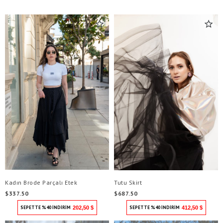
Kadın Brode Parçalı Etek
Tutu Skirt
$337.50
$687.50
SEPETTE %40 İNDİRİM
202,50 $
SEPETTE %40 İNDİRİM
412,50 $