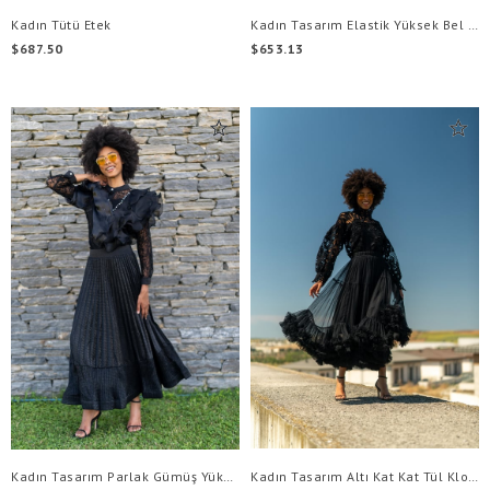
Kadın Tütü Etek
Kadın Tasarım Elastik Yüksek Bel Çok Katmanlı Dantel Zarif Kadın Uzun Etek
$687.50
$653.13
Kadın Tasarım Parlak Gümüş Yüksek Bel l Pileli Etek
Kadın Tasarım Altı Kat Kat Tül Kloş Tül Etek