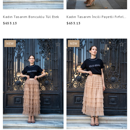
Kadın Tasarım Boncuklu Tül Etek
Kadın Tasarım İncili Payetli Fırfırlı Tütü Etek
$653.13
$653.13
NEW
NEW
ITEM
ITEM