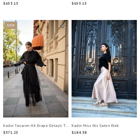
$653.13
$653.13
NEW
ITEM
Kadın Tasarım H4 Drape Detaylı Tül Etek
Kadın Miss Nis Saten Etek
$371.25
$184.38