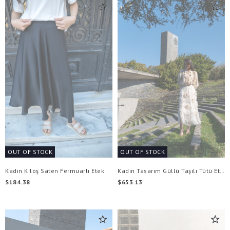
OUT OF STOCK
OUT OF STOCK
Kadın Kiloş Saten Fermuarlı Etek
Kadın Tasarım Güllü Taşılı Tütü Etek
$184.38
$653.13