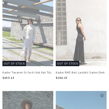
OUT OF STOCK
OUT OF STOCK
Kadın Tasarım İri İncili Kat Kat Tütü Etek
Kadın RMS Beli Lastikli Saten Etek
$653.13
$206.25