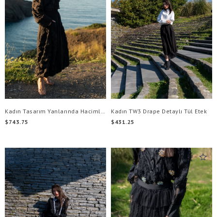
Kadın Tasarım Yanlarında Hacimli fırfır Detayları Ve Dantel Etek
Kadın TW3 Drape Detaylı Tül Etek
$743.75
$431.25