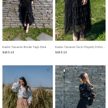
Kadın Tasarım Brode Taşlı Etek
Kadın Tasarım İncili Payetli Fırfırlı Tütü Ete
$653.13
$653.13