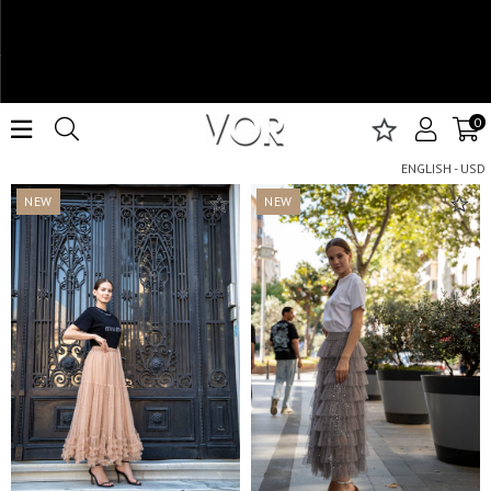
0
Skirt
ENGLISH - USD
NEW
NEW
ITEM
ITEM