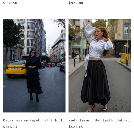
$687.50
$925.00
Kadın Tasarım Payetli Fırfırlı Tül Etek
Kadın Tasarım Beli Lastikli Balon Etek
$653.13
$528.13